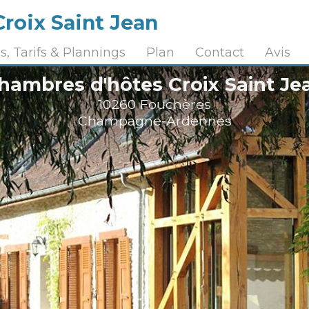
roix Saint Jean
, Tarifs & Plannings
Plan
Contact
Avis
hambres d'hôtes Croix Saint Je
10260 Fouchères
Champagne-Ardennes