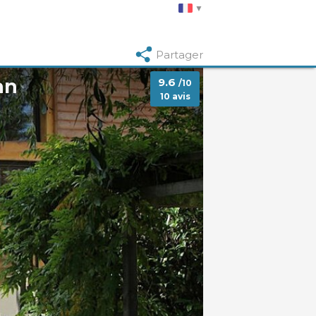
Partager
an
9.6
/10
10 avis