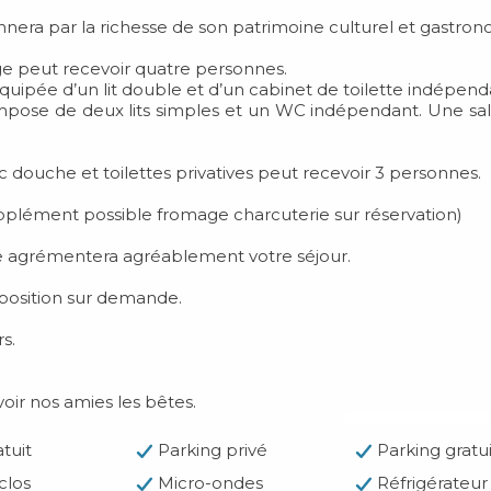
nnera par la richesse de son patrimoine culturel et gastro
e peut recevoir quatre personnes.
uipée d’un lit double et d’un cabinet de toilette indépend
pose de deux lits simples et un WC indépendant. Une sall
douche et toilettes privatives peut recevoir 3 personnes.
upplément possible fromage charcuterie sur réservation)
ère agrémentera agréablement votre séjour.
position sur demande.
s.
oir nos amies les bêtes.
tuit
Parking privé
Parking gratui
clos
Micro-ondes
Réfrigérateur