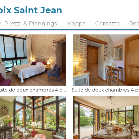
oix Saint Jean
, Prezzi & Plannings
Mappa
Contatto
Rec
Suite de deux chambres 4 personnes
Suite 